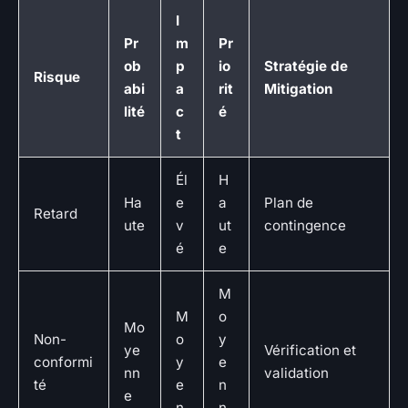
I
Pr
m
Pr
ob
p
io
Stratégie de
Risque
abi
a
rit
Mitigation
lité
c
é
t
Él
H
Ha
e
a
Plan de
Retard
ute
v
ut
contingence
é
e
M
M
o
Mo
Non-
o
y
ye
Vérification et
conformi
y
e
nn
validation
té
e
n
e
n
n