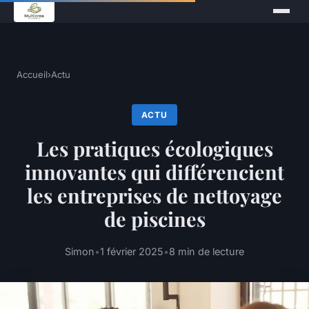
Accueil
›
Actu
ACTU
Les pratiques écologiques
innovantes qui différencient
les entreprises de nettoyage
de piscines
Simon
•
1 février 2025
•
8 min de lecture