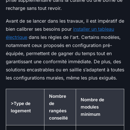
prise supplémentaire dans la cuisine ou une borne de
recharge sans tout revoir.
Avant de se lancer dans les travaux, il est impératif de
bien calibrer ses besoins pour
installer un tableau
électrique
dans les règles de l'art. Certains modèles,
notamment ceux proposés en configuration pré-
équipée, permettent de gagner du temps tout en
garantissant une conformité immédiate. De plus, des
solutions encastrables ou en saillie s’adaptent à toutes
les configurations murales, même les plus exiguës.
Nombre
Nombre de
>Type de
de
modules
logement
rangées
minimum
conseillé