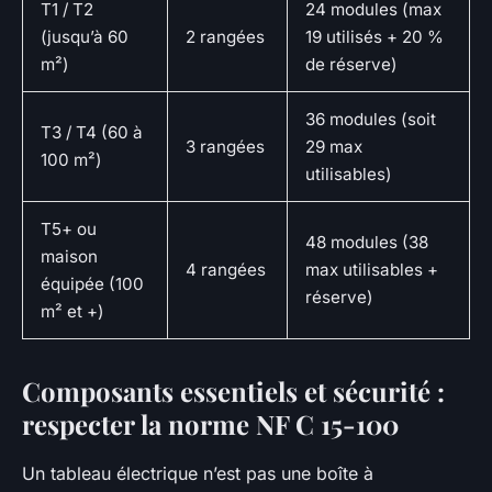
T1 / T2
24 modules (max
(jusqu’à 60
2 rangées
19 utilisés + 20 %
m²)
de réserve)
36 modules (soit
T3 / T4 (60 à
3 rangées
29 max
100 m²)
utilisables)
T5+ ou
48 modules (38
maison
4 rangées
max utilisables +
équipée (100
réserve)
m² et +)
Composants essentiels et sécurité :
respecter la norme NF C 15-100
Un tableau électrique n’est pas une boîte à